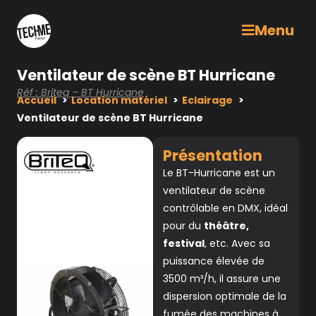
Menu
Ventilateur de scène BT Hurricane
Réf : Briteq – BT Hurricane
Accueil
Location matériel
Eclairage
Ventilateur de scène BT Hurricane
Présentation
Le BT-Hurricane est un
ventilateur de scène
contrôlable en DMX, idéal
pour du
théâtre,
festival
, etc. Avec sa
puissance élevée de
3500 m³/h, il assure une
dispersion optimale de la
fumée des machines à