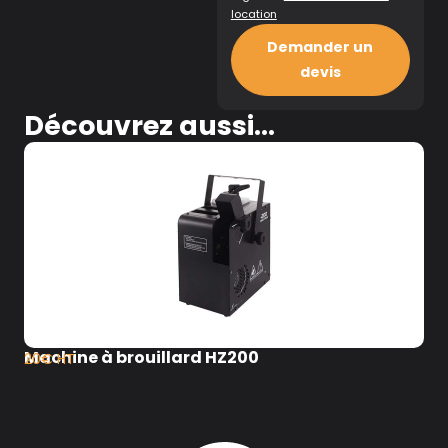
location
Demander un
devis
Découvrez aussi...
Machine à brouillard HZ200
20€ HT