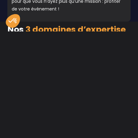
pour que vous n’ayez plus qu’une mission : profiter
de votre événement !
Nos
3 domaines d’expertise
Parc de matériel
audiovisuel en location
Découvrez plus de 400 références de matériel
audiovisuel de pointe disponibles à la location :
enceintes, projecteurs, caméras, régies vidéo,
photobooth, micros, consoles sons et lumières,
scènes...