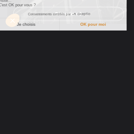
Découvrir
E-Rooms : la plateforme
digitale idéale pour
l’organisation de vos
événements en ligne