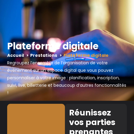
Menu
Plateforme digitale
Accueil
Prestations
Plateforme digitale
Regroupez l’ensemble de l’organisation de votre
évènement sur un espace digital que vous pouvez
personnaliser à votre image : planification, inscription,
suivi, live, billetterie et beaucoup d’autres fonctionnalités
!
Réunissez
vos parties
prenantes