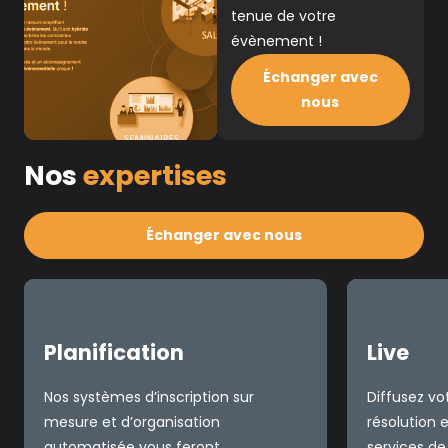
tenue de votre
évènement !
Échanger avec
nous
Nos
expertises
Échanger avec nous
Planification
Live
Nos systèmes d’inscription sur
Diffusez v
mesure et d’organisation
résolution 
automatisée vous feront
services de