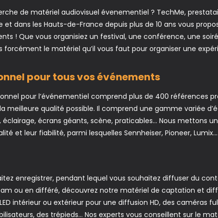
erche de matériel audiovisuel évenementiel ? TechMe, prestata
Lille et dans les Hauts-de-France depuis plus de 10 ans vous pr
nts ! Que vous organisiez un festival, une conférence, une soir
 forcément le matériel qu’il vous faut pour organiser une exp
ionnel pour tous vos événements
ionnel pour l’événementiel comprend plus de 400 références pro
 la meilleure qualité possible. Il comprend une gamme variée d’
on, éclairage, écrans géants, scène, praticables… Nous mettons 
té et leur fiabilité, parmi lesquelles Sennheiser, Pioneer, Lumix…
tez enregistrer, pendant lequel vous souhaitez diffuser du con
eam ou en différé, découvrez notre matériel de captation et diffu
ED intérieur ou extérieur pour une diffusion HD, des caméras ful
abilisateurs, des trépieds… Nos experts vous conseillent sur le mat