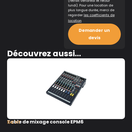
(retrait vendredi et retour
lundi). Pour une location de
plus longue durée, merci de
regarder
les coefficients de
location
Demander un
devis
Découvrez aussi...
Table de mixage console EPM6
15€ HT