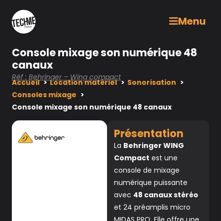
Menu
Console mixage son numérique 48
canaux
Réf : Behringer – Wing compact
Accueil
Location matériel
Sonorisation
Consoles mixage
Console mixage son numérique 48 canaux
Présentation
La
Behringer WING
Compact
est une
console de mixage
numérique puissante
avec
48 canaux stéréo
et 24 préamplis micro
MIDAS PRO. Elle offre une