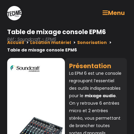
Menu
Table de mixage console EPM6
Réf : Soundcraft – EPM6
Accueil
Location matériel
Sonorisation
Table de mixage console EPM6
Présentation
La EPM 6 est une console
regroupant l’essentiel
des outils indispensables
pour le
mixage audio
.
On y retrouve 6 entrées
micro et 2 entrées
stéréo, vous permettant
de brancher toutes
sortes d’appareils