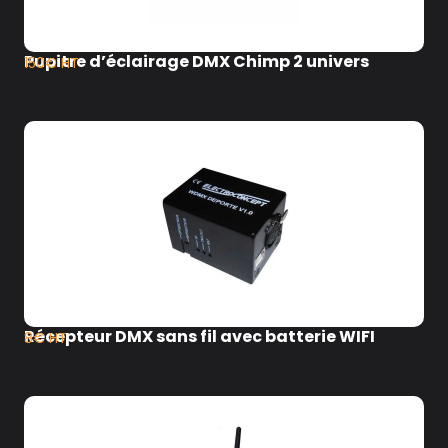
Pupitre d’éclairage DMX Chimp 2 univers
150€ HT
Récepteur DMX sans fil avec batterie WIFI
8€ HT