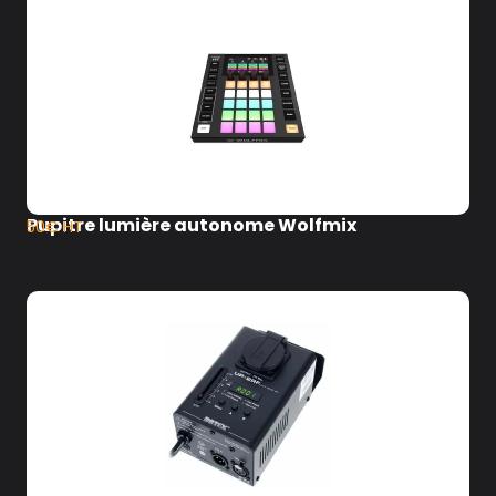
Pupitre lumière autonome Wolfmix
50€ HT