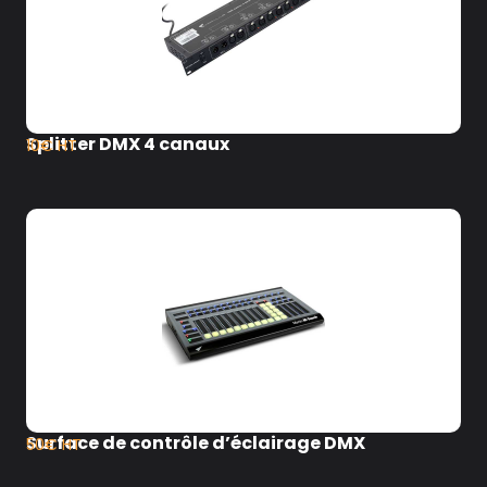
Splitter DMX 4 canaux
10€ HT
Surface de contrôle d’éclairage DMX
50€ HT