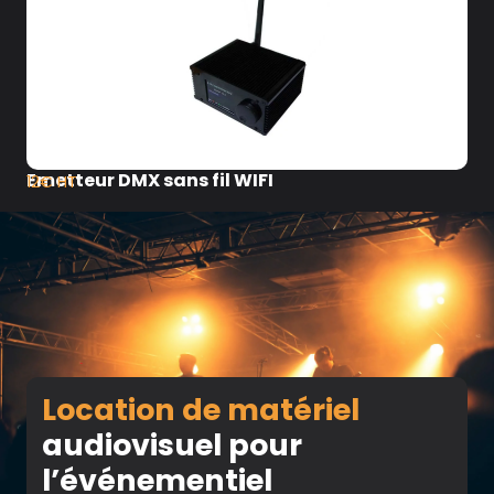
Emetteur DMX sans fil WIFI
12€ HT
Location de matériel
audiovisuel pour
l’événementiel