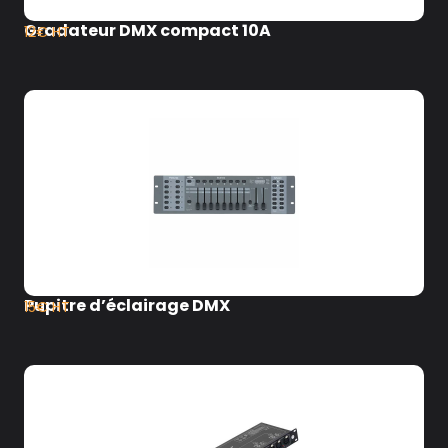
Gradateur DMX compact 10A
12€ HT
Pupitre d’éclairage DMX
15€ HT