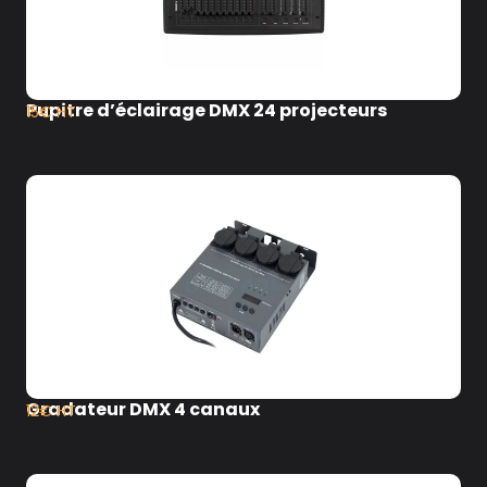
Pupitre d’éclairage DMX 24 projecteurs
15€ HT
Gradateur DMX 4 canaux
12€ HT