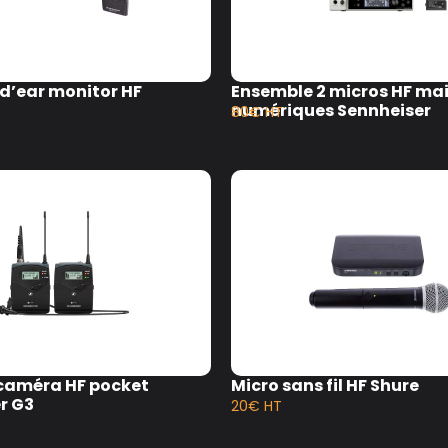
d’ear monitor HF
Ensemble 2 micros HF ma
numériques Sennheiser
80€ HT
 caméra HF pocket
Micro sans fil HF Shure
r G3
20€ HT