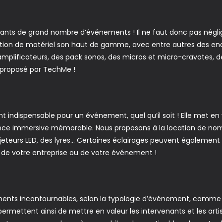
ortants de grand nombre d’événements ! Il ne faut donc pas négli
tion de matériel son haut de gamme, avec entre autres des enc
amplificateurs, des pack sonos, des micros et micro-cravates, d
l proposé par TechMe !
 indispensable pour un événement, quel qu’il soit ! Elle met en 
iance immersive mémorable. Nous proposons à la location de no
jeteurs LED, des lyres… Certaines éclairages peuvent également
s de votre entreprise ou de votre événement !
éments incontournables, selon la typologie d’événement, comm
ermettent ainsi de mettre en valeur les intervenants et les art