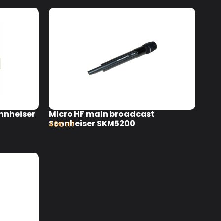
ennheiser
Micro HF main broadcast
Sennheiser SKM5200
40€ HT