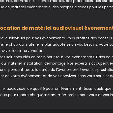
uctures, comme des scènes mobiles, des praticables, des estra
ue de matériel événementiel des rampes d’accès pour les pers
location de matériel audiovisuel évenement
iel audiovisuel pour vos événements, vous profitez des conseils
dans le choix du matériel le plus adapté selon vos besoins, votre b
vive, lieu, intervenants…
s solutions clés en main pour tous vos événements. Dans ce ca
ort du matériel, installation, démontage. Nos experts s’occupent 
ériel pendant toute la durée de l’événement ! Avec les prestat
ter de votre événement et de vos convives, sans vous soucier de 
iel audiovisuel de qualité pour un événement réussi, quels que 
xperts pour rendre chaque instant mémorable pour vous et vos inv