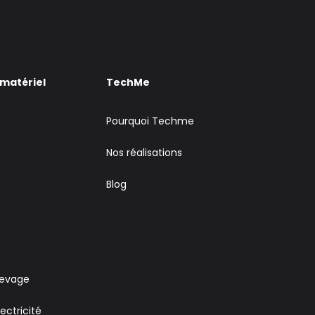
 matériel
TechMe
Pourquoi Techme
Nos réalisations
Blog
levage
ectricité