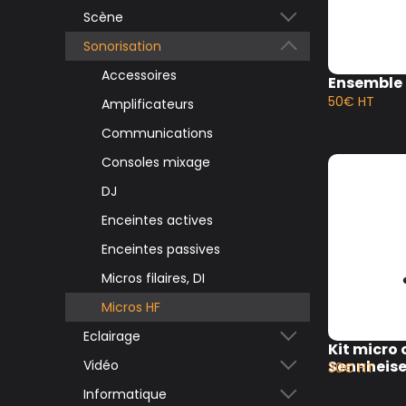
Scène
Sonorisation
Accessoires
Draperie
Accessoires
Ensemble 
50€ HT
Layher
Amplificateurs
Praticables
Communications
Scène couverte
Consoles mixage
DJ
Enceintes actives
Enceintes passives
Micros filaires, DI
Micros HF
Eclairage
Kit micro
Vidéo
Accessoires
Sennheise
30€ HT
Informatique
Blinders/stroboscopes
Accessoires