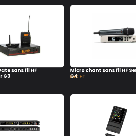
ate sans fil HF
Micro chant sans fil HF S
r G3
G4
35€ HT