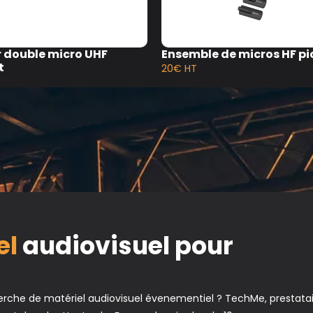
 double micro UHF
Ensemble de micros HF pi
t
20€ HT
el
audiovisuel pour
erche de matériel audiovisuel évenementiel ? TechMe, prestata