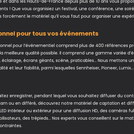
Lille et dans les Hauts-de-France depuis plus de 10 ans vous pr
nts ! Que vous organisiez un festival, une conférence, une soir
 forcément le matériel qu’il vous faut pour organiser une exp
ionnel pour tous vos événements
ionnel pour l’événementiel comprend plus de 400 références pro
 la meilleure qualité possible. Il comprend une gamme variée d’
on, éclairage, écrans géants, scène, praticables… Nous mettons 
té et leur fiabilité, parmi lesquelles Sennheiser, Pioneer, Lumix…
tez enregistrer, pendant lequel vous souhaitez diffuser du con
eam ou en différé, découvrez notre matériel de captation et diffu
ED intérieur ou extérieur pour une diffusion HD, des caméras ful
abilisateurs, des trépieds… Nos experts vous conseillent sur le mat
ontraintes.