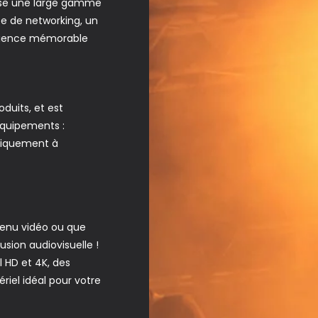
opose une large gamme
ée de networking, un
érience mémorable
duits, et est
équipements :
uniquement à
tenu vidéo ou que
sion audiovisuelle !
l HD et 4K, des
ériel idéal pour votre