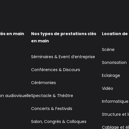
lés en main
Nos types de prestations clés
Location de
en main
Scène
Séminaires & Event d’entreprise
Sonorisation
Conférences & Discours
Eclairage
Cérémonies
Vidéo
on audiovisuelle
Spectacle & Théâtre
Informatique
Concerts & Festivals
Structure et 
Salon, Congrès & Colloques
Cablage et él