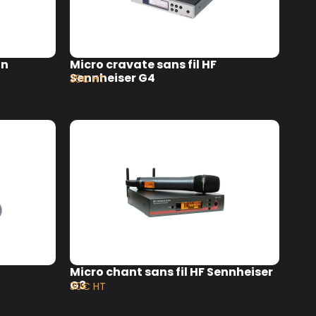
in
Micro cravate sans fil HF
Sennheiser G4
35€ HT
Micro chant sans fil HF Sennheiser
G3
30€ HT