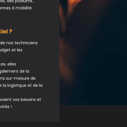
des, des podiums…
onnes à mobilité
iel ?
 de nos techniciens
udget et les
s, elles
également de la
ions sur-mesure de
la logistique et de la
soient vos besoins et
ités !