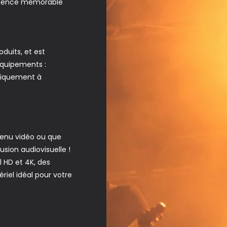
érience mémorable
duits, et est
équipements :
uniquement à
tenu vidéo ou que
sion audiovisuelle !
l HD et 4K, des
ériel idéal pour votre