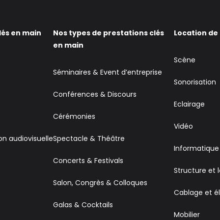
lés en main
Nos types de prestations clés
Location de
en main
Scène
Séminaires & Event d’entreprise
Sonorisation
Conférences & Discours
Eclairage
Cérémonies
Vidéo
on audiovisuelle
Spectacle & Théâtre
Informatique
Concerts & Festivals
Structure et 
Salon, Congrès & Colloques
Cablage et él
Galas & Cocktails
Mobilier