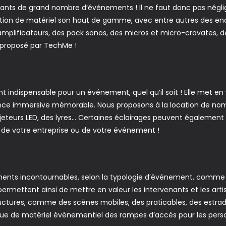
ortants de grand nombre d’événements ! Il ne faut donc pas négli
tion de matériel son haut de gamme, avec entre autres des enc
amplificateurs, des pack sonos, des micros et micro-cravates, d
l proposé par TechMe !
 indispensable pour un événement, quel qu’il soit ! Elle met en 
iance immersive mémorable. Nous proposons à la location de no
jeteurs LED, des lyres… Certaines éclairages peuvent également
s de votre entreprise ou de votre événement !
éments incontournables, selon la typologie d’événement, comm
ermettent ainsi de mettre en valeur les intervenants et les art
uctures, comme des scènes mobiles, des praticables, des estra
ue de matériel événementiel des rampes d’accès pour les pers