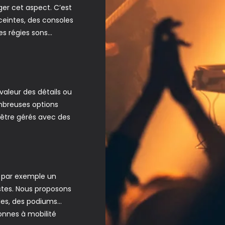
ger cet aspect. C’est
eintes, des consoles
es régies sons…
valeur des détails ou
mbreuses options
 être gérés avec des
e par exemple un
istes. Nous proposons
des, des podiums…
onnes à mobilité