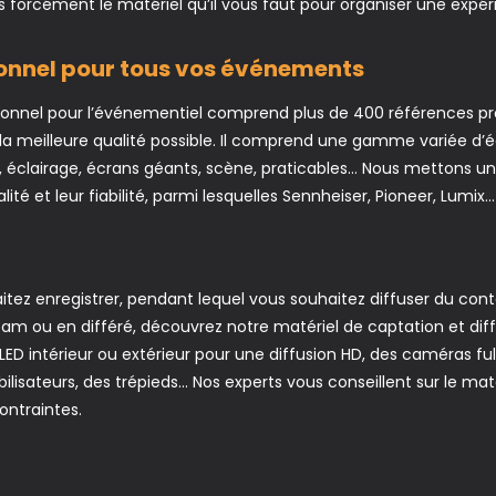
 forcément le matériel qu’il vous faut pour organiser une exp
ionnel pour tous vos événements
ionnel pour l’événementiel comprend plus de 400 références pro
 la meilleure qualité possible. Il comprend une gamme variée d’
on, éclairage, écrans géants, scène, praticables… Nous mettons 
té et leur fiabilité, parmi lesquelles Sennheiser, Pioneer, Lumix…
tez enregistrer, pendant lequel vous souhaitez diffuser du con
eam ou en différé, découvrez notre matériel de captation et diffu
ED intérieur ou extérieur pour une diffusion HD, des caméras ful
abilisateurs, des trépieds… Nos experts vous conseillent sur le mat
ontraintes.