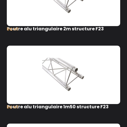
Poutre alu triangulaire 2m structure F23
6€ HT
Poutre alu triangulaire 1m50 structure F23
5€ HT