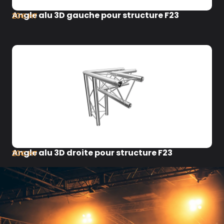
Angle alu 3D gauche pour structure F23
20€ HT
Angle alu 3D droite pour structure F23
20€ HT