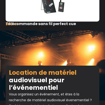
Télécommande sans fil perfect cue
80€ HT
Location de matériel
audiovisuel pour
l’événementiel
Vous organisez un événement, et êtes à la
recherche de matériel audiovisuel évenementiel ?