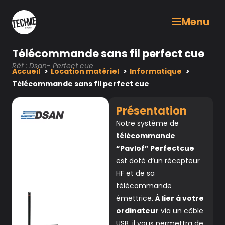
Menu
Télécommande sans fil perfect cue
Réf : Dsan- Perfect cue
Accueil
Location matériel
Informatique
Télécommande sans fil perfect cue
Présentation
Notre système de
télécommande
“Pavlof” Perfectcue
est doté d’un récepteur
HF et de sa
télécommande
émettrice.
À lier à votre
ordinateur
via un câble
USB, il vous permettra de