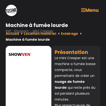
Menu
Machine à fumée lourde
Réf : Showven – Mini Creeper
Accueil
Location matériel
Eclairage
Machine à fumée lourde
Présentation
La mini Creeper est une
machine a fumée basse
compacte, vous
permettant de créer un
nuage de fumée
lourde
qui reste près du
sol pendant plusieurs
minutes.
Plus respectueuse de