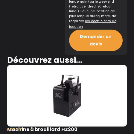
lendemain) ou le weekend
(retrait vendredi et retour
lundi). Pour une location de
plus longue durée, merci de
regarder
les coefficients de
location
Demander un
devis
Découvrez aussi...
Machine à brouillard HZ200
20€ HT