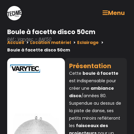
Menu
Boule à facette disco 50cm
Réf : Varytec – BAF50
Accueil
Location matériel
Eclairage
Boule à facette disco 50cm
Présentation
Cette
boule à facette
est indispensable pour
créer une
ambiance
disco
/années 80.
Suspendue au dessus de
la piste de danse, ses
petits miroirs refléteront
les
faisceaux des
projecteurs
pour un