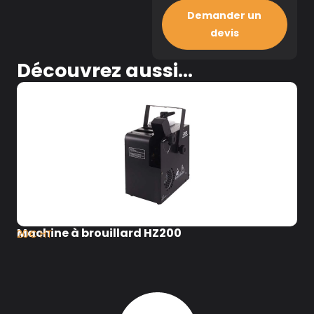
Demander un
devis
Découvrez aussi...
Machine à brouillard HZ200
20€ HT