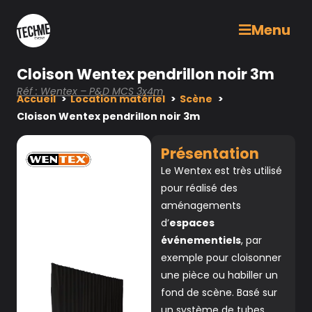
Menu
Cloison Wentex pendrillon noir 3m
Réf : Wentex – P&D MCS 3x4m
Accueil
Location matériel
Scène
Cloison Wentex pendrillon noir 3m
Présentation
Le Wentex est très utilisé
pour réalisé des
aménagements
d’
espaces
événementiels
, par
exemple pour cloisonner
une pièce ou habiller un
fond de scène. Basé sur
un système de tubes