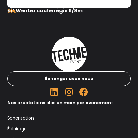
Kit Wentex cache régie 6/8m
90€ HT
Échanger avec nous
Nos prestations clés en main par événement
Sonorisation
Éclairage