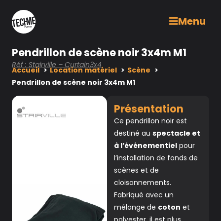
Menu
Pendrillon de scène noir 3x4m M1
Réf : Stairville – Curtain3x4
Accueil
Location matériel
Scène
Pendrillon de scène noir 3x4m M1
Présentation
Ce pendrillon noir est
destiné au
spectacle et
à l’événementiel
pour
l’installation de fonds de
scènes et de
cloisonnements.
Fabriqué avec un
mélange de
coton
et
polyester, il est plus