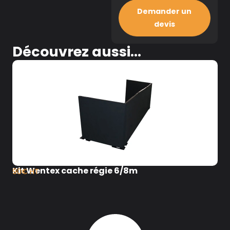
Demander un
devis
Découvrez aussi...
Kit Wentex cache régie 6/8m
90€ HT