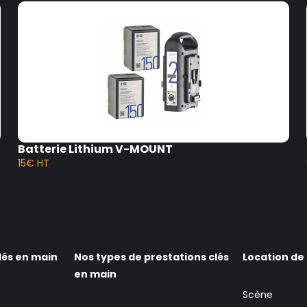
Batterie Lithium V-MOUNT
15€ HT
lés en main
Nos types de prestations clés
Location de
en main
Scène