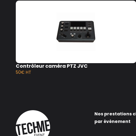
projection
Contrôleur caméra PTZ JVC
50€ HT
Nos prestations c
par événement