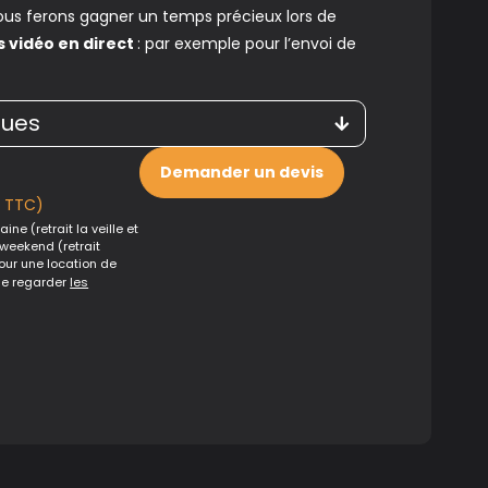
us ferons gagner un temps précieux lors de
 vidéo en direct
: par exemple pour l’envoi de
ques
Demander un devis
€ TTC)
ine (retrait la veille et
 weekend (retrait
Pour une location de
de regarder
les