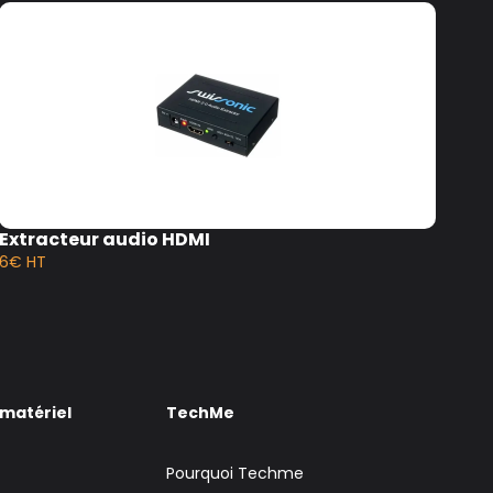
Extracteur audio HDMI
Co
vid
6€ HT
12€
 matériel
TechMe
Pourquoi Techme