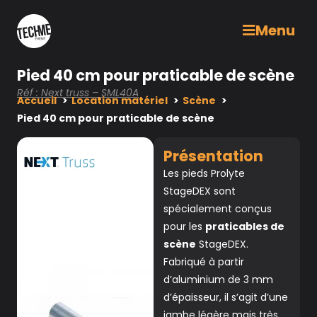
Menu
Pied 40 cm pour praticable de scène
Réf : Next truss – SML40A
Accueil
Location matériel
Scène
Pied 40 cm pour praticable de scène
Présentation
Les pieds Prolyte
StageDEX sont
spécialement conçus
pour les
praticables de
scène
StageDEX.
Fabriqué à partir
d’aluminium de 3 mm
d’épaisseur, il s’agit d’une
jambe légère mais très