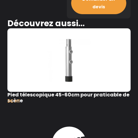
devis
Découvrez aussi...
Pied télescopique 45-60cm pour praticable de
scène
3€ HT