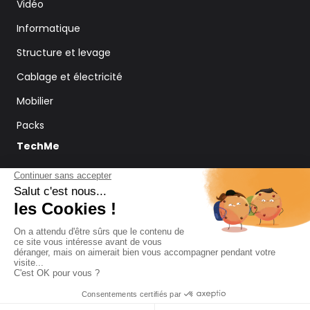
Vidéo
Informatique
Structure et levage
Cablage et électricité
Mobilier
Packs
TechMe
Pourquoi Techme
Nos réalisations
Blog
Mentions légales
La
Copyright 2024 |
Politique de confidentialité
Quincaillerie
Plan de site