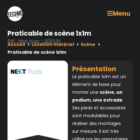
Menu
Praticable de scène 1x1m
Réf : Next truss – SDEX1X1
Accueil
Location matériel
Scène
Praticable de scène 1x1m
Présentation
Le praticable 1x1m est un
élément de base pour
monter une
scène, un
podium, une estrade
.
Ses pieds et accessoires
sont modulables pour
réaliser des montages
sur mesure. Il est très
utilisé par les prestataires