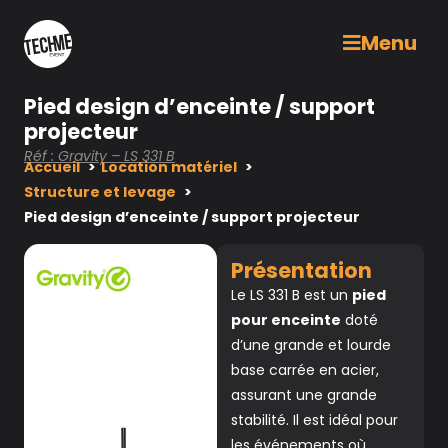
Menu
Pied design d’enceinte / support
projecteur
Réf : Gravity – LS 331 B
Accueil
Location matériel
Structure et levage
Pied design d’enceinte / support projecteur
Présentation
Le LS 331 B est un
pied
pour enceinte
doté
d’une grande et lourde
base carrée en acier,
assurant une grande
stabilité. Il est idéal pour
les événements où