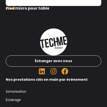
Pied micro pour table
2€ HT
Échanger avec nous
Nos prestations clés en main par événement
Sonorisation
Éclairage