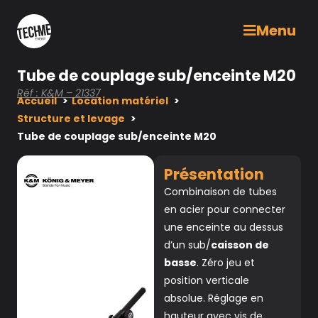
Menu
Tube de couplage sub/enceinte M20
Réf : K&M – 21337
Accueil
Location matériel
Structure et levage
Tube de couplage sub/enceinte M20
Présentation
Combinaison de tubes
en acier pour connecter
une enceinte au dessus
d’un sub/
caisson de
basse
. Zéro jeu et
position verticale
absolue. Réglage en
hauteur avec vis de