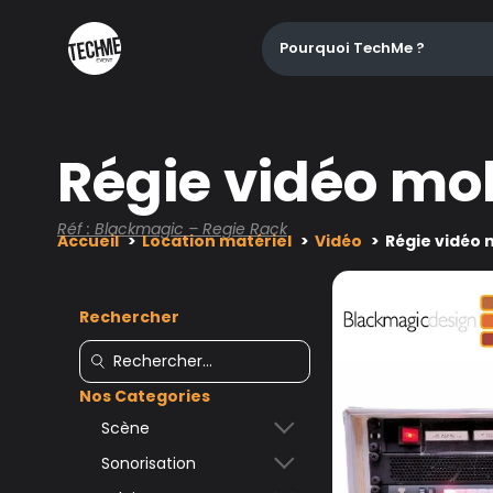
Pourquoi TechMe ?
Régie vidéo mo
Réf : Blackmagic – Regie Rack
Accueil
Location matériel
Vidéo
Régie vidéo 
Rechercher
Nos Categories
Scène
Sonorisation
Accessoires