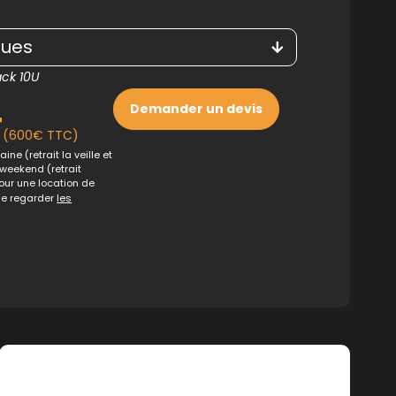
ques
ck 10U
Demander un devis
T
(600€ TTC)
ine (retrait la veille et
 weekend (retrait
Pour une location de
de regarder
les