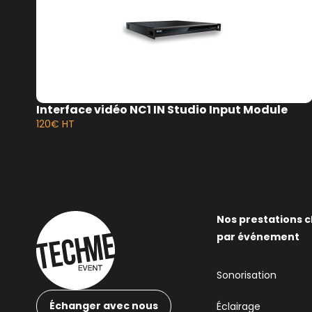
ons
Interface vidéo NC1 IN Studio Input Module
120€ HT
Nos prestations c
par événement
Sonorisation
Échanger avec nous
Éclairage