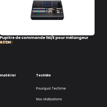
Pupitre de commande 1M/E pour mélangeur
Mél
ATEM
(s
180€ HT
60€
 matériel
TechMe
Pourquoi Techme
Nos réalisations