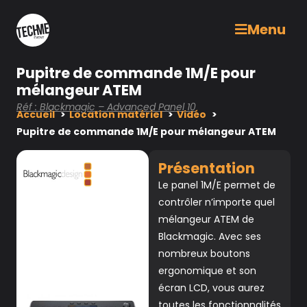
Menu
Pupitre de commande 1M/E pour
mélangeur ATEM
Réf : Blackmagic – Advanced Panel 10
Accueil
Location matériel
Vidéo
Pupitre de commande 1M/E pour mélangeur ATEM
Présentation
Le panel 1M/E permet de
contrôler n’importe quel
mélangeur ATEM de
Blackmagic. Avec ses
nombreux boutons
ergonomique et son
écran LCD, vous aurez
toutes les fonctionnalités