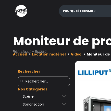
Pourquoi TechMe ?
Moniteur de pr
Réf : Liliput – BM280
Accueil
Location matériel
Vidéo
Moniteur de 
Rechercher
Nos Categories
Scène
Sonorisation
Accessoires