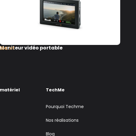
Moniteur vidéo portable
Ecr
35€ HT
750
 matériel
TechMe
Pourquoi Techme
Nos réalisations
Blog