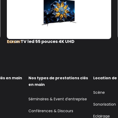
Ecran TV led 55 pouces 4K UHD
150€ HT
lés en main
Nos types de prestations clés
Location de
en main
Scène
Séminaires & Event d’entreprise
Sonorisation
Conférences & Discours
Eclairage