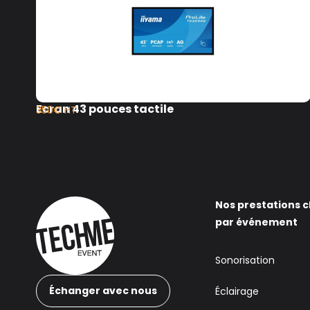
Ecran 43 pouces tactile
350€ HT
Nos prestations c
par événement
Sonorisation
Échanger avec nous
Éclairage