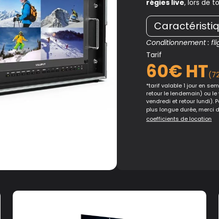
régies live
, lors de
Caractéristi
Conditionnement : fli
Tarif
60€ HT
(7
*tarif valable 1 jour en sema
retour le lendemain) ou le
vendredi et retour lundi). 
plus longue durée, merci 
coefficients de location