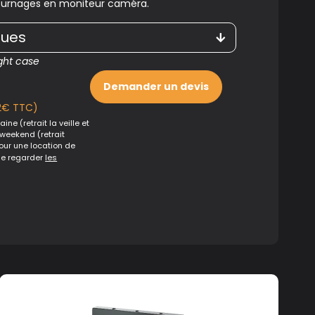
 tournages en moniteur caméra.
ques
ght case
Demander un devis
2€ TTC)
ine (retrait la veille et
 weekend (retrait
Pour une location de
de regarder
les