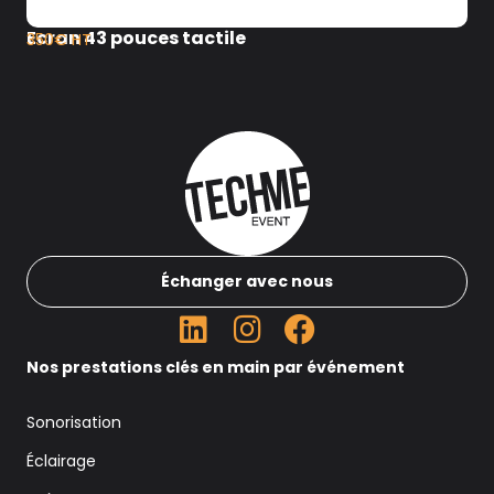
Ecran 43 pouces tactile
350€ HT
Échanger avec nous
Nos prestations clés en main par événement
Sonorisation
Éclairage