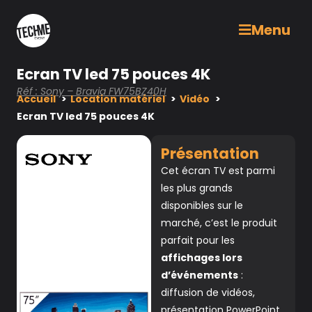
Menu
Ecran TV led 75 pouces 4K
Réf : Sony – Bravia FW75BZ40H
Accueil
Location matériel
Vidéo
Ecran TV led 75 pouces 4K
Présentation
Cet écran TV est parmi
les plus grands
disponibles sur le
marché, c’est le produit
parfait pour les
affichages lors
d’événements
:
diffusion de vidéos,
présentation PowerPoint,