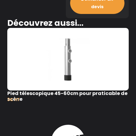
devis
Découvrez aussi...
Pied télescopique 45-60cm pour praticable de
scène
3€ HT