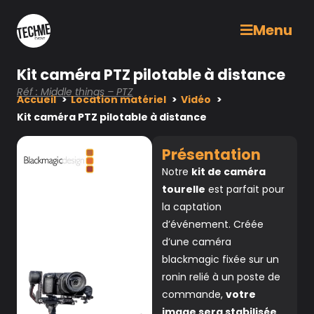
Menu
Kit caméra PTZ pilotable à distance
Réf : Middle things – PTZ
Accueil
Location matériel
Vidéo
Kit caméra PTZ pilotable à distance
Présentation
Notre
kit de caméra
tourelle
est parfait pour
la captation
d’événement. Créée
d’une caméra
blackmagic fixée sur un
ronin relié à un poste de
commande,
votre
image sera stabilisée