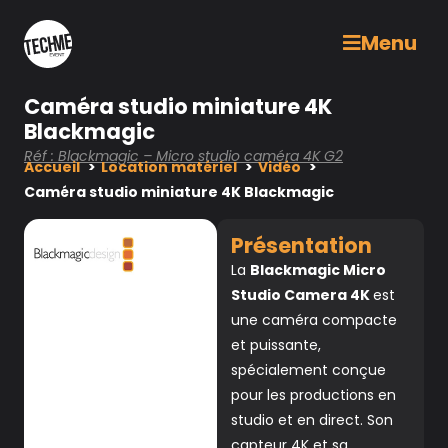
Menu
Caméra studio miniature 4K
Blackmagic
Réf : Blackmagic – Micro studio caméra 4K G2
Accueil
Location matériel
Vidéo
Caméra studio miniature 4K Blackmagic
Présentation
La
Blackmagic Micro
Studio Camera 4K
est
une caméra compacte
et puissante,
spécialement conçue
pour les productions en
studio et en direct. Son
capteur 4K et sa