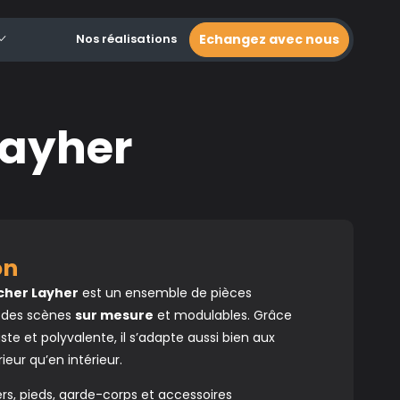
Nos réalisations
Echangez avec nous
Layher
ion
cher Layher
est un ensemble de pièces
 des scènes
sur mesure
et modulables. Grâce
te et polyvalente, il s’adapte aussi bien aux
eur qu’en intérieur.
, pieds, garde-corps et accessoires