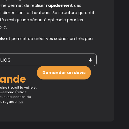
ème permet de réaliser
rapidement
des
s dimensions et hauteurs. Sa structure garantit
ité ainsi qu’une sécurité optimale pour les
lic.
ple
et permet de créer vos scènes en très peu
ques
Demander un devis
mande
ine (retrait la veille et
 weekend (retrait
Pour une location de
de regarder
les