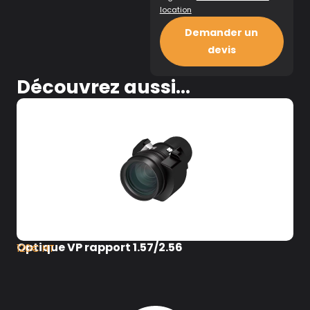
location
Demander un
devis
Découvrez aussi...
Optique VP rapport 1.57/2.56
120€ HT