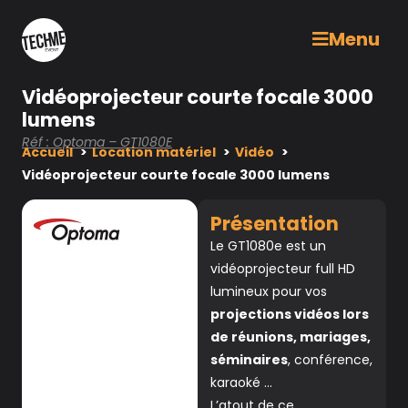
Menu
Vidéoprojecteur courte focale 3000
lumens
Réf : Optoma – GT1080E
Accueil
Location matériel
Vidéo
Vidéoprojecteur courte focale 3000 lumens
Présentation
Le GT1080e est un
vidéoprojecteur full HD
lumineux pour vos
projections vidéos lors
de réunions, mariages,
séminaires
, conférence,
karaoké …
L’atout de ce