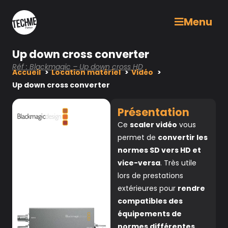
Menu
Up down cross converter
Réf : Blackmagic – Up down cross HD
Accueil
Location matériel
Vidéo
Up down cross converter
Présentation
Ce
scaler vidéo
vous
permet de
convertir les
normes SD vers HD et
vice-versa
. Très utile
lors de prestations
extérieures pour
rendre
compatibles des
équipements de
normes différentes.