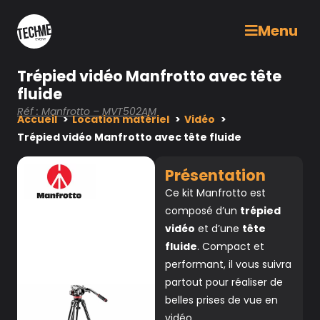
Menu
Trépied vidéo Manfrotto avec tête
fluide
Réf : Manfrotto – MVT502AM
Accueil
Location matériel
Vidéo
Trépied vidéo Manfrotto avec tête fluide
Présentation
Ce kit Manfrotto est
composé d’un
trépied
vidéo
et d’une
tête
fluide
. Compact et
performant, il vous suivra
partout pour réaliser de
belles prises de vue en
vidéo.