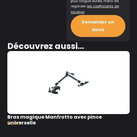
plus longue durée, merci de
regarder
les coefficients de
location
Demander un
devis
Découvrez aussi...
Bras magique Manfrotto avec pince
universelle
8€ HT