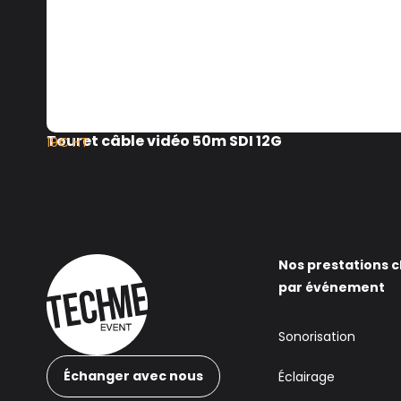
Touret câble vidéo 50m SDI 12G
19€ HT
Nos prestations c
par événement
Sonorisation
Échanger avec nous
Éclairage