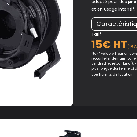
adapté pour des
pre
et en usage intensif.
Caractéristi
Tarif
15€ HT
(18
*tarif valable 1 jour en sema
retour le lendemain) ou le
vendredi et retour lundi). 
plus longue durée, merci 
coefficients de location