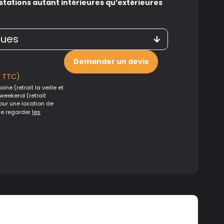
stations autant intérieures qu’extérieures
ques
Demander un devis
€ TTC)
ine (retrait la veille et
 weekend (retrait
Pour une location de
de regarder
les