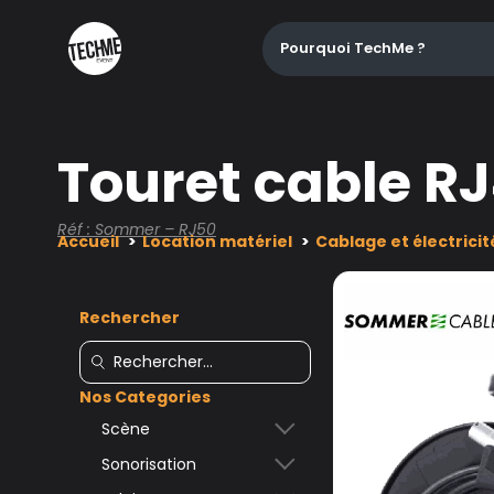
Pourquoi TechMe ?
Touret cable R
Réf : Sommer – RJ50
Accueil
Location matériel
Cablage et électricit
Rechercher
Nos Categories
Scène
Sonorisation
Accessoires