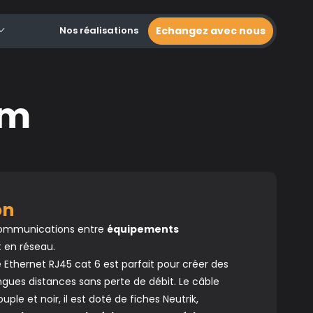
Nos réalisations
Echangez avec nous
0m
ion
 communications entre
équipements
 en réseau.
 Ethernet RJ45 cat 6 est parfait pour créer des
ngues distances sans perte de débit. Le câble
uple et noir, il est doté de fiches Neutrik,