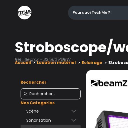
Pourquoi TechMe ?
Stroboscope/w
Réf : BeamZ – BS1500 RGBW
Accueil
Location matériel
Eclairage
Strobos
Rechercher
Nos Categories
Scène
Sonorisation
Accessoires