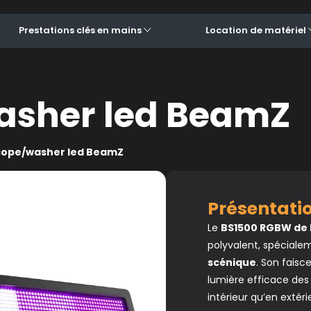
Prestations clés en mains
Location de matériel
asher led BeamZ
cope/washer led BeamZ
Présentat
Le
BS1500 RGBW de
polyvalent, spéciale
scénique
. Son faisc
lumière efficace des
intérieur qu’en extéri