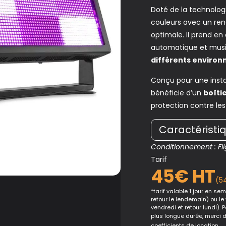
Doté de la technologi
couleurs avec un re
optimale. Il prend e
automatique et musi
différents environ
Conçu pour une instal
bénéficie d’un
boîti
protection contre les
Caractéristi
Conditionnement : Fli
Tarif
45€ HT
(5
*tarif valable 1 jour en sema
retour le lendemain) ou le
vendredi et retour lundi). 
plus longue durée, merci 
coefficients de location