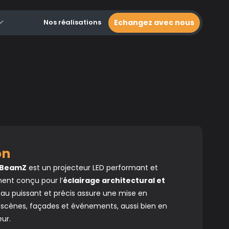
Nos réalisations
Echangez avec nous
ion
 BeamZ
est un projecteur LED performant et
ment conçu pour l’
éclairage architectural et
eau puissant et précis assure une mise en
 scènes, façades et événements, aussi bien en
eur.