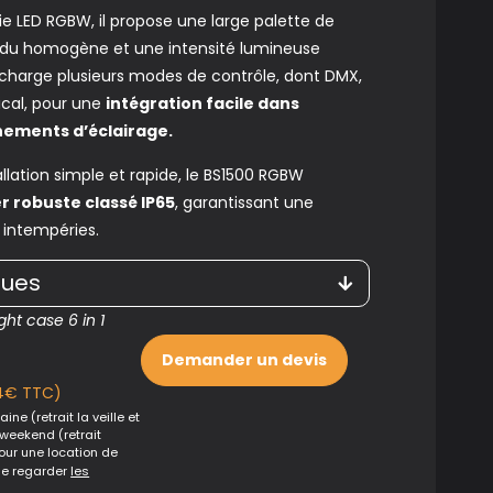
e LED RGBW, il propose une large palette de
ndu homogène et une intensité lumineuse
n charge plusieurs modes de contrôle, dont DMX,
cal, pour une
intégration facile dans
nements d’éclairage.
lation simple et rapide, le BS1500 RGBW
er robuste classé IP65
, garantissant une
 intempéries.
ques
ght case 6 in 1
Demander un devis
4€ TTC)
ine (retrait la veille et
 weekend (retrait
Pour une location de
de regarder
les