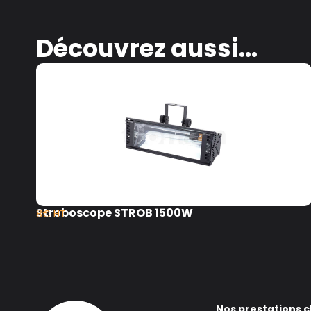
Découvrez aussi...
Stroboscope STROB 1500W
8€ HT
Nos prestations c