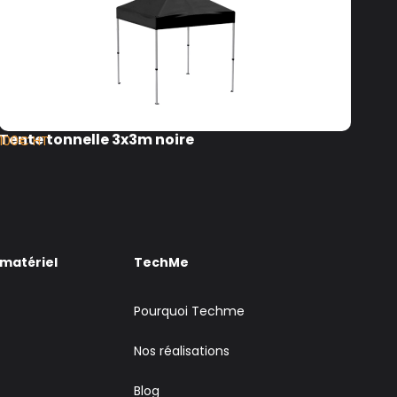
Tente tonnelle 3x3m noire
Ten
100€ HT
120
 matériel
TechMe
Pourquoi Techme
Nos réalisations
Blog