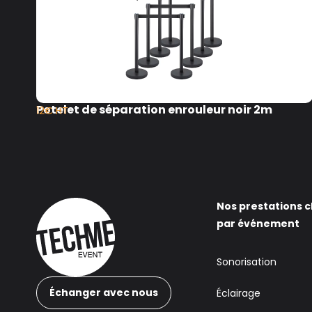
Potelet de séparation enrouleur noir 2m
12€ HT
Nos prestations c
par événement
Sonorisation
Échanger avec nous
Éclairage