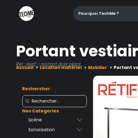
Pourquoi TechMe ?
Portant vestiair
Réf : Retif – portant droit pliant
Accueil
Location matériel
Mobilier
Portant ve
Rechercher
Nos Categories
Scène
Sonorisation
Accessoires