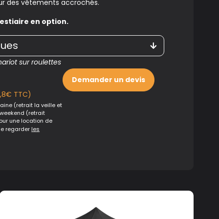
eur des vêtements accrochés.
estiaire en option.
ques
riot sur roulettes
Demander un devis
8,8€ TTC)
ine (retrait la veille et
 weekend (retrait
Pour une location de
de regarder
les