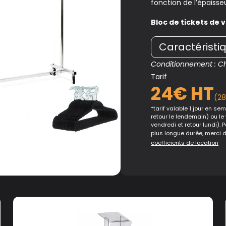
fonction de l’épaiss
Bloc de tickets de v
Caractéristi
Conditionnement : Cha
Tarif
24€ HT
(2
*tarif valable 1 jour en sema
retour le lendemain) ou le
vendredi et retour lundi). 
plus longue durée, merci 
coefficients de location