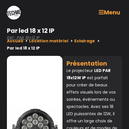
Menu
Par led 18 x 12 IP
Réf : PAR 18×12 IP
Accueil
Location matériel
Eclairage
Par led 18 x 12 IP
Présentation
Le projecteur
LED PAR
18x12W IP
est parfait
pour créer de beaux
effets visuels lors de vos
soirées, événements ou
spectacles. Avec ses 18
LED puissantes de 12W, il
offre un large choix de
couleurs et de modes de