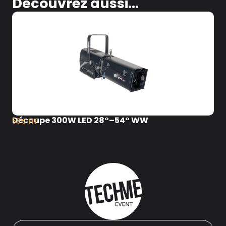
Découvrez aussi...
Découpe 300W LED 28°–54° WW
50€ HT