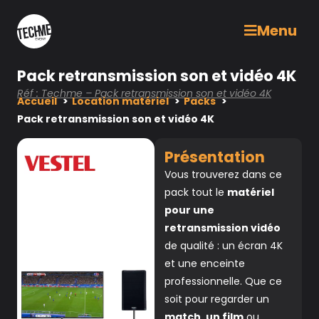
Menu
Pack retransmission son et vidéo 4K
Réf : Techme – Pack retransmission son et vidéo 4K
Accueil
Location matériel
Packs
Pack retransmission son et vidéo 4K
Présentation
Vous trouverez dans ce
pack tout le
matériel
pour une
retransmission vidéo
de qualité : un écran 4K
et une enceinte
professionnelle. Que ce
soit pour regarder un
match, un film
ou