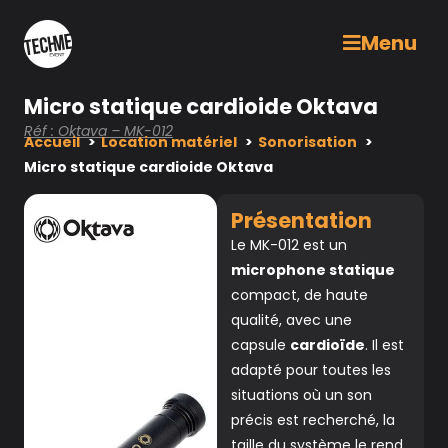
Menu
Micro statique cardioide Oktava
Réf : Oktava – MK-012
Accueil
Location matériel
Sonorisation
Micro statique cardioide Oktava
Présentation
Le MK-012 est un
microphone statique
compact, de haute
qualité, avec une
capsule
cardioïde
. Il est
adapté pour toutes les
situations où un son
précis est recherché, la
taille du système le rend