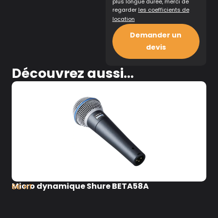
plus longue durée, merci de
regarder
les coefficients de
location
Demander un
devis
Découvrez aussi...
Micro dynamique Shure BETA58A
6€ HT