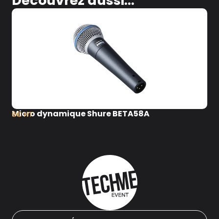
Découvrez aussi...
Micro dynamique Shure BETA58A
6€ HT