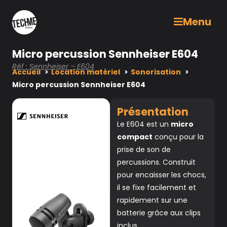
Menu
Micro percussion Sennheiser E604
Réf : Sennheiser – E604
Accueil
Location matériel
Sonorisation
Micro percussion Sennheiser E604
Présentation
Le E604 est un
micro
compact
conçu pour la
prise de son de
percussions. Construit
pour encaisser les chocs,
il se fixe facilement et
rapidement sur une
batterie grâce aux clips
inclus.