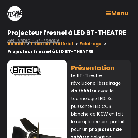
Menu
Projecteur fresnel à LED BT-THEATRE
Réf : Briteq – BT-Theatre
Accueil
Location matériel
Eclairage
Projecteur fresnel à LED BT-THEATRE
Présentation
Le BT-Théâtre
révolutione l’
éclairage
de théâtre
avec la
technologie LED. Sa
puissante LED COB
blanche de 100W en fait
le remplacement parfait
pour un
projecteur de
théâtre
halogène