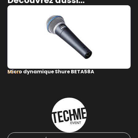
Découvrez aussi...
Micro dynamique Shure BETA58A
6€ HT