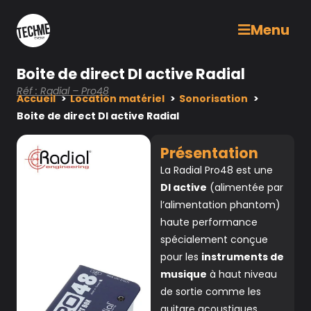
Menu
Boite de direct DI active Radial
Réf : Radial – Pro48
Accueil
Location matériel
Sonorisation
Boite de direct DI active Radial
Présentation
La Radial Pro48 est une
DI active
(alimentée par
l’alimentation phantom)
haute performance
spécialement conçue
pour les
instruments de
musique
à haut niveau
de sortie comme les
guitare acoustiques