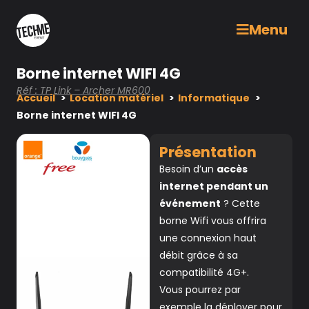
Menu
Borne internet WIFI 4G
Réf : TP Link – Archer MR600
Accueil
Location matériel
Informatique
Borne internet WIFI 4G
Présentation
Besoin d’un
accès
internet pendant un
événement
? Cette
borne Wifi vous offrira
une connexion haut
débit grâce à sa
compatibilité 4G+.
Vous pourrez par
exemple la déployer pour