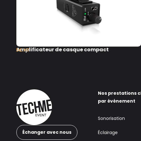
Amplificateur de casque compact
5€ HT
Nos prestations c
par événement
Sonorisation
Échanger avec nous
Éclairage