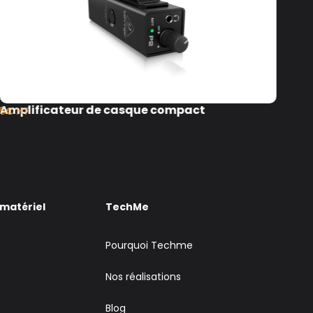
Amplificateur de casque compact
Con
5€ HT
50€
 matériel
TechMe
Pourquoi Techme
Nos réalisations
Blog