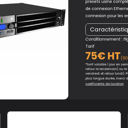
presets usine complèt
de connexion Etherne
connexion pour les en
Caractéristi
Conditionnement : fli
Tarif
75€ HT
(90
*tarif valable 1 jour en sema
retour le lendemain) ou le
vendredi et retour lundi). 
plus longue durée, merci 
coefficients de location