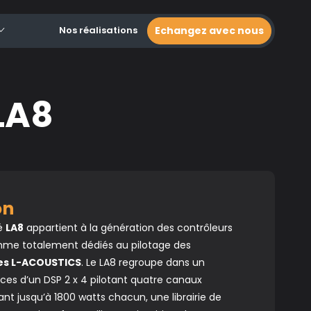
Nos réalisations
Echangez avec nous
LA8
ion
ié
LA8
appartient à la génération des contrôleurs
mme totalement dédiés au pilotage des
es L-ACOUSTICS
. Le LA8 regroupe dans un
rces d’un DSP 2 x 4 pilotant quatre canaux
rant jusqu’à 1800 watts chacun, une librairie de