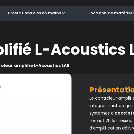
Prestations clés en mains
Location de matériel
ifié L-Acoustics 
ôleur amplifié L-Acoustics LA8
Présentat
Le contrôleur amplif
intégrés haut de ga
systèmes d’
enceint
format 2U les ressou
d’amplification déliv