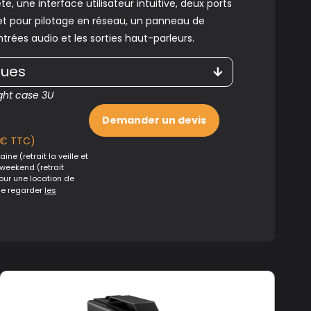
e, une interface utilisateur intuitive, deux ports
t pour pilotage en réseau, un panneau de
trées audio et les sorties haut-parleurs.
ques
ght case 3U
Demander un devis
€ TTC)
ine (retrait la veille et
 weekend (retrait
Pour une location de
de regarder
les