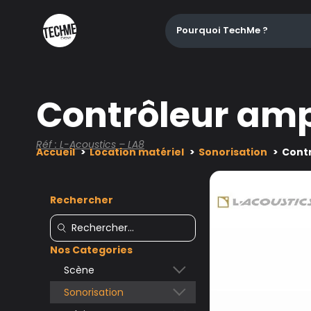
Pourquoi TechMe ?
Contrôleur ampl
Réf : L-Acoustics – LA8
Accueil
Location matériel
Sonorisation
Contr
Rechercher
Nos Categories
Scène
Sonorisation
Accessoires